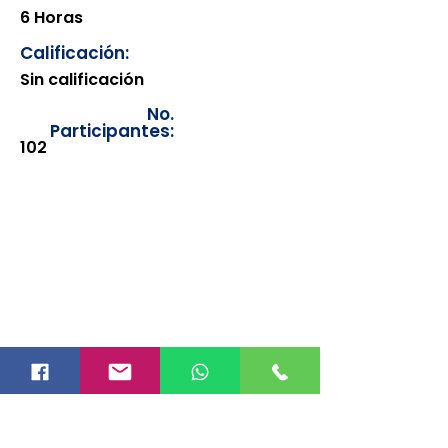
6 Horas
Calificación:
Sin calificación
No.
Participantes:
102
Los documentos estarán
disponibles para su consulta a
partir de cinco días después de su
emisión. Únicamente se podrán
visualizar las constancias
correspondientes del año en
curso. Si requiere consultar una
constancia de años anteriores, le
solicitamos amablemente que
realice la solicitud a través de