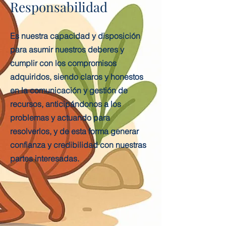
Responsabilidad
Es nuestra capacidad y disposición
para asumir nuestros deberes y
cumplir con los compromisos
adquiridos, siendo claros y honestos
en la comunicación y gestión de
recursos, anticipándonos a los
problemas y actuando para
resolverlos, y de esta forma generar
confianza y credibilidad con nuestras
partes interesadas.