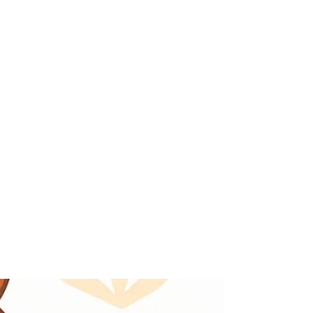
necesarias
Proporcionamos información útil, oportuna y
simple para la operación de los OEC.
Nosotros sabemos cómo hacerlo
Contamos con un equipo multidisciplinario con más
de 15 años de experiencia en las áreas de
normalización, acreditación y evaluación de la
conformidad.