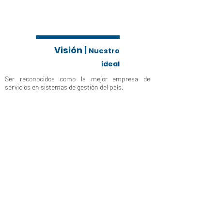
Visión |
Nuestro
ideal
Ser reconocidos como la mejor empresa de
servicios en sistemas de gestión del país.
Nosotros te ayudamos a hacer más con menos:
Optimizamos la operación de los sistemas de
gestión para garantizar servicios de evaluación
de la conformidad competentes y confiables
Nosotros te facilitamos las
herramientas