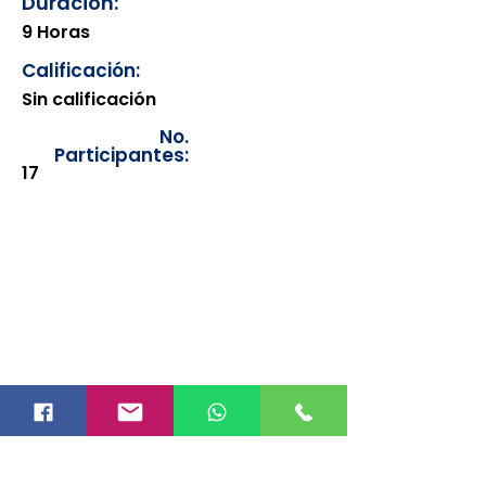
Duración:
9 Horas
Calificación:
Sin calificación
No.
Participantes:
17
Los documentos estarán
disponibles para su consulta a
partir de cinco días después de su
emisión. Únicamente se podrán
visualizar las constancias
correspondientes del año en
curso. Si requiere consultar una
constancia de años anteriores, le
solicitamos amablemente que
realice la solicitud a través de