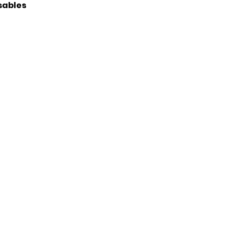
sables
su emisión. Únicamente se
tar una constancia de años
o correo electrónico
ate" de nuestra página web