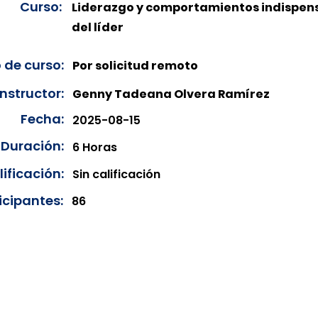
Curso:
Liderazgo y comportamientos indispen
del líder
 de curso:
Por solicitud remoto
Instructor:
Genny Tadeana Olvera Ramírez
Fecha:
2025-08-15
Duración:
6 Horas
ificación:
Sin calificación
icipantes:
86
onibles para su consulta a partir de cinco días después de 
ncias correspondientes del año en curso. Si requiere consul
amos amablemente que realice la solicitud a través de nuestr
resando su solicitud desde el apartado "Contacto > Comuníc