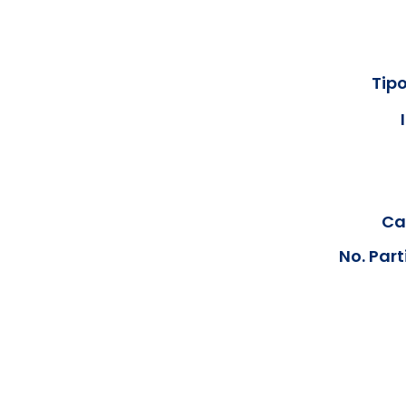
Tipo
Cal
No. Part
Los documentos estarán disp
podrán visualizar las consta
anteriores, le solicit
info@hegacalidad.com
o ing