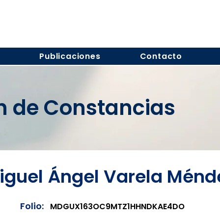
s
Publicaciones
Contacto
ón de Constancias
iguel Ángel Varela Ménd
Folio:
MDGUX163OC9MTZ1HHNDKAE4DO