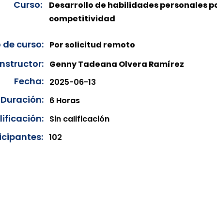
Curso:
Desarrollo de habilidades personales p
competitividad
 de curso:
Por solicitud remoto
Instructor:
Genny Tadeana Olvera Ramírez
Fecha:
2025-06-13
Duración:
6 Horas
ificación:
Sin calificación
icipantes:
102
onibles para su consulta a partir de cinco días después de 
ncias correspondientes del año en curso. Si requiere consul
amos amablemente que realice la solicitud a través de nuestr
resando su solicitud desde el apartado "Contacto > Comuníc