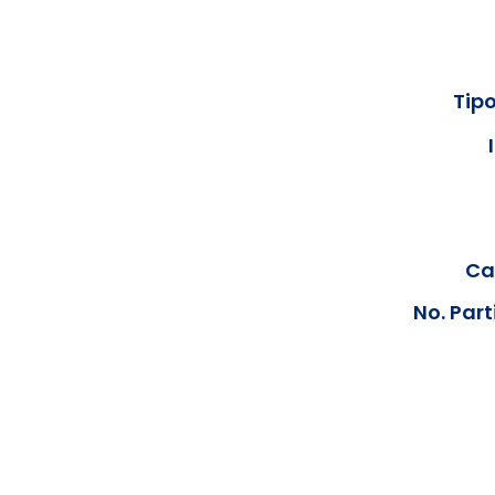
Tipo
Cal
No. Part
Los documentos estarán disp
podrán visualizar las consta
anteriores, le solicit
info@hegacalidad.com
o ing