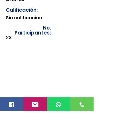
Calificación:
Sin calificación
No.
Participantes:
23
Los documentos estarán
disponibles para su consulta a
partir de cinco días después de su
emisión. Únicamente se podrán
visualizar las constancias
correspondientes del año en
curso. Si requiere consultar una
constancia de años anteriores, le
solicitamos amablemente que
realice la solicitud a través de
nuestro correo electrónico