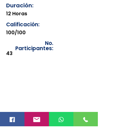
Duración:
12 Horas
Calificación:
100/100
No.
Participantes:
43
Los documentos estarán
disponibles para su consulta a
partir de cinco días después de su
emisión. Únicamente se podrán
visualizar las constancias
correspondientes del año en
curso. Si requiere consultar una
constancia de años anteriores, le
solicitamos amablemente que