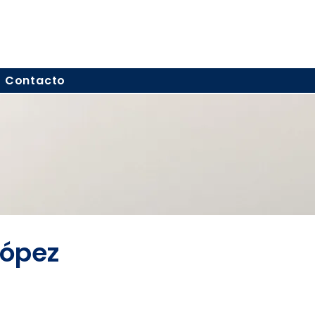
Contacto
López