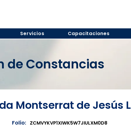
Servicios
Capacitaciones
ón de Constancias
da Montserrat de Jesús 
Folio:
ZCMVYKVP1XIWK5W7JIULXM0D8