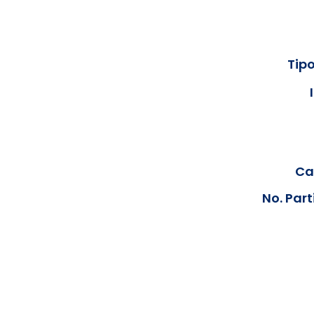
Tipo
Cal
No. Part
Los documentos estarán disp
podrán visualizar las consta
anteriores, le solicit
info@hegacalidad.com
o ing