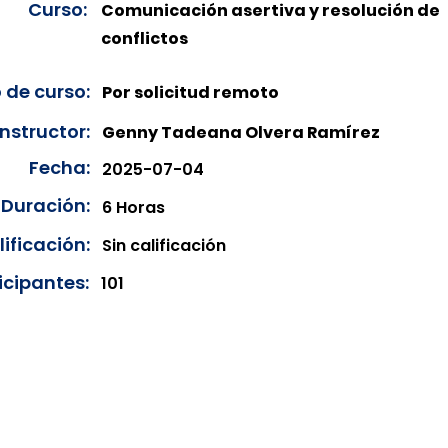
Curso:
Comunicación asertiva y resolución de
conflictos
 de curso:
Por solicitud remoto
Instructor:
Genny Tadeana Olvera Ramírez
Fecha:
2025-07-04
Duración:
6 Horas
ificación:
Sin calificación
icipantes:
101
onibles para su consulta a partir de cinco días después de 
ncias correspondientes del año en curso. Si requiere consul
amos amablemente que realice la solicitud a través de nuestr
resando su solicitud desde el apartado "Contacto > Comuníc