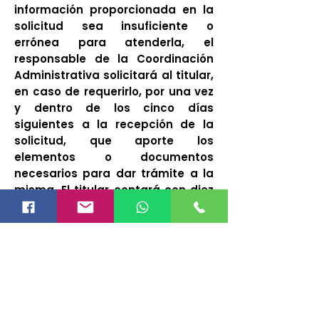
información proporcionada en la
solicitud sea insuficiente o
errónea para atenderla, el
responsable de la Coordinación
Administrativa solicitará al titular,
en caso de requerirlo, por una vez
y dentro de los cinco días
siguientes a la recepción de la
solicitud, que aporte los
elementos o documentos
necesarios para dar trámite a la
misma. El titular contará con diez
días hábiles para atender el
requerimiento, contados a partir
del día siguiente en que lo haya
recibido. De no dar respuesta en
dicho plazo, se tendrá por no
presentada la solicitud
correspondiente.