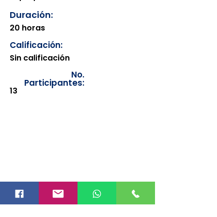
Duración:
20 horas
Calificación:
Sin calificación
No.
Participantes:
13
Los documentos estarán
disponibles para su consulta a
partir de cinco días después de su
emisión. Únicamente se podrán
visualizar las constancias
correspondientes del año en
curso. Si requiere consultar una
constancia de años anteriores, le