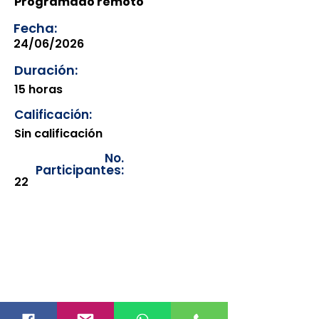
Programado remoto
Fecha:
24/06/2026
Duración:
15 horas
Calificación:
Sin calificación
No.
Participantes:
22
Los documentos estarán
disponibles para su consulta a
partir de cinco días después de su
emisión. Únicamente se podrán
visualizar las constancias