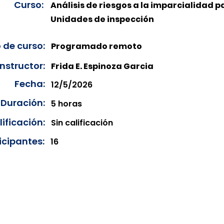
Curso:
Análisis de riesgos a la imparcialidad p
Unidades de inspección
 de curso:
Programado remoto
Instructor:
Frida E. Espinoza Garcia
Fecha:
12/5/2026
Duración:
5 horas
ificación:
Sin calificación
icipantes:
16
onibles para su consulta a partir de cinco días después de 
ncias correspondientes del año en curso. Si requiere consul
amos amablemente que realice la solicitud a través de nuestr
resando su solicitud desde el apartado "Contacto > Comuníc