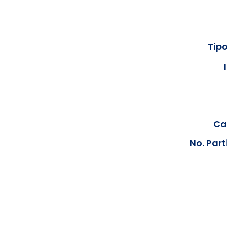
Tipo
Cal
No. Part
Los documentos estarán disp
podrán visualizar las consta
anteriores, le solicit
info@hegacalidad.com
o ing