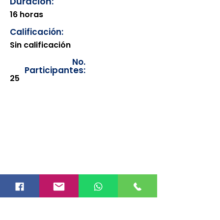
Duración:
16 horas
Calificación:
Sin calificación
No.
Participantes:
25
Los documentos estarán
disponibles para su consulta a
partir de cinco días después de su
emisión. Únicamente se podrán
visualizar las constancias
correspondientes del año en
curso. Si requiere consultar una
constancia de años anteriores, le
solicitamos amablemente que
realice la solicitud a través de