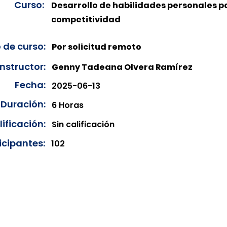
Curso:
Desarrollo de habilidades personales p
competitividad
 de curso:
Por solicitud remoto
Instructor:
Genny Tadeana Olvera Ramírez
Fecha:
2025-06-13
Duración:
6 Horas
ificación:
Sin calificación
icipantes:
102
onibles para su consulta a partir de cinco días después de 
ncias correspondientes del año en curso. Si requiere consul
amos amablemente que realice la solicitud a través de nuestr
resando su solicitud desde el apartado "Contacto > Comuníc