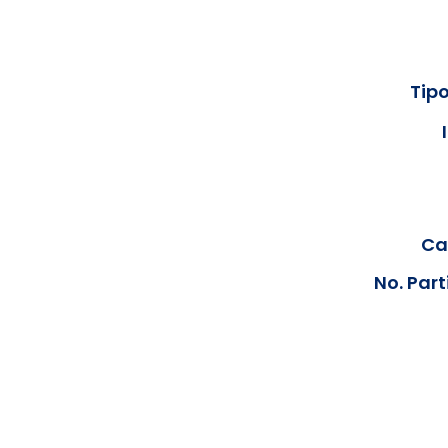
Tipo
Cal
No. Part
Los documentos estarán disp
podrán visualizar las consta
anteriores, le solicit
info@hegacalidad.com
o ing