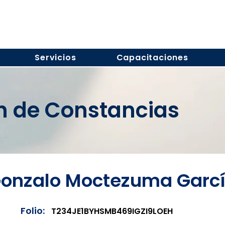
Servicios
Capacitaciones
ón de Constancias
onzalo Moctezuma Garc
Folio:
T234JE1BYHSMB469IGZI9LOEH