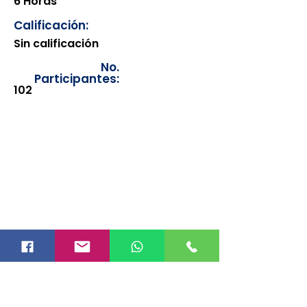
6 Horas
Calificación:
Sin calificación
No.
Participantes:
102
Los documentos estarán
disponibles para su consulta a
partir de cinco días después de su
emisión. Únicamente se podrán
visualizar las constancias
correspondientes del año en
curso. Si requiere consultar una
constancia de años anteriores, le
solicitamos amablemente que
realice la solicitud a través de
nuestro correo electrónico