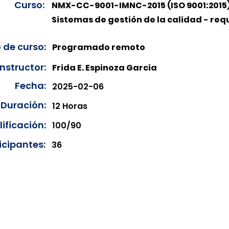
Curso:
NMX-CC-9001-IMNC-2015 (ISO 9001:2015
Sistemas de gestión de la calidad - requ
 de curso:
Programado remoto
Instructor:
Frida E. Espinoza Garcia
Fecha:
2025-02-06
Duración:
12 Horas
ificación:
100/90
icipantes:
36
onibles para su consulta a partir de cinco días después de 
ncias correspondientes del año en curso. Si requiere consul
amos amablemente que realice la solicitud a través de nuestr
resando su solicitud desde el apartado "Contacto > Comuníc