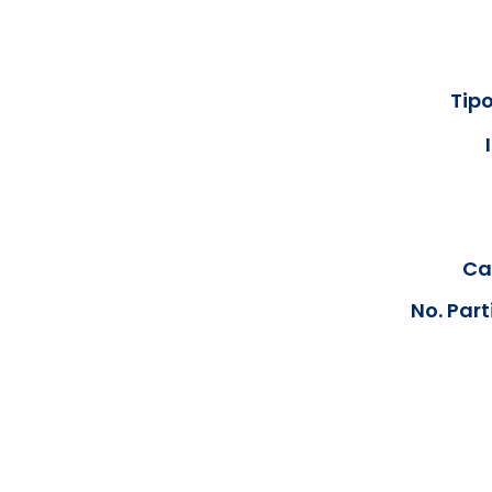
Tipo
Cal
No. Part
Los documentos estarán disp
podrán visualizar las consta
anteriores, le solicit
info@hegacalidad.com
o ing