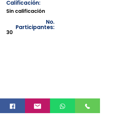
Calificación:
Sin calificación
No.
Participantes:
30
Los documentos estarán
disponibles para su consulta a
partir de cinco días después de su
emisión. Únicamente se podrán
visualizar las constancias
correspondientes del año en
curso. Si requiere consultar una
constancia de años anteriores, le
solicitamos amablemente que
realice la solicitud a través de
nuestro correo electrónico
info@hegacalidad.com
o