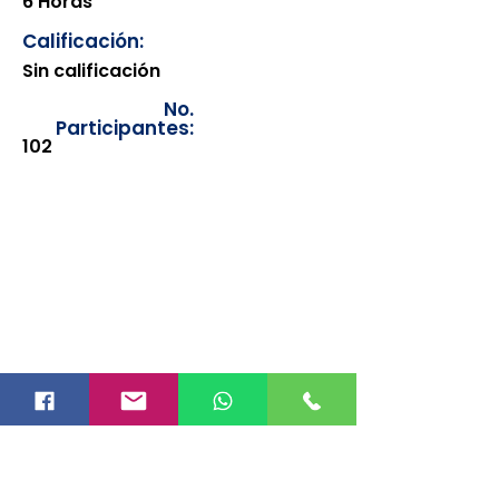
6 Horas
Calificación:
Sin calificación
No.
Participantes:
102
Los documentos estarán
disponibles para su consulta a
partir de cinco días después de su
emisión. Únicamente se podrán
visualizar las constancias
correspondientes del año en
curso. Si requiere consultar una
constancia de años anteriores, le
solicitamos amablemente que
realice la solicitud a través de
nuestro correo electrónico