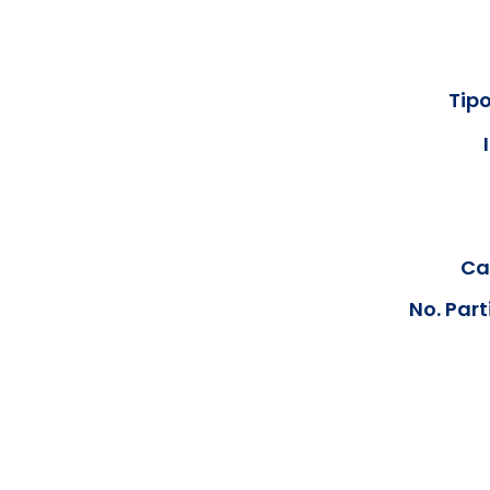
Tipo
Cal
No. Part
Los documentos estarán disp
podrán visualizar las consta
anteriores, le solicit
info@hegacalidad.com
o ing