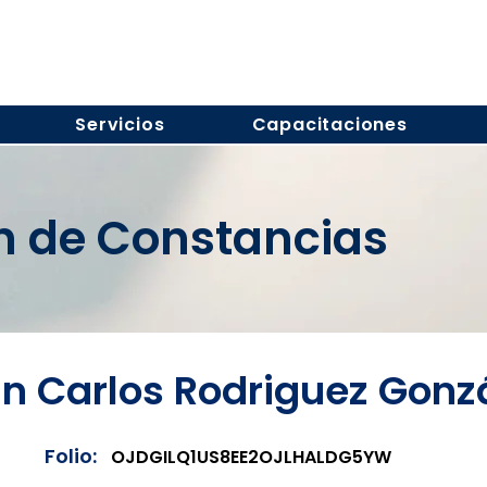
Servicios
Capacitaciones
ón de Constancias
n Carlos Rodriguez Gonz
Folio:
OJDGILQ1US8EE2OJLHALDG5YW