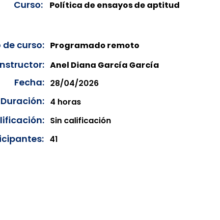
Curso:
Política de ensayos de aptitud
 de curso:
Programado remoto
Instructor:
Anel Diana García García
Fecha:
28/04/2026
Duración:
4 horas
ificación:
Sin calificación
icipantes:
41
onibles para su consulta a partir de cinco días después de 
ncias correspondientes del año en curso. Si requiere consul
amos amablemente que realice la solicitud a través de nuestr
resando su solicitud desde el apartado "Contacto > Comuníc