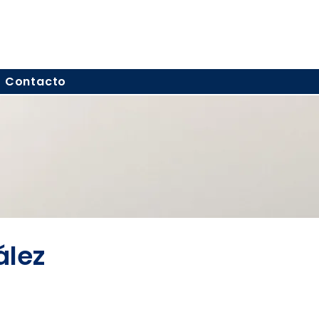
Contacto
ález