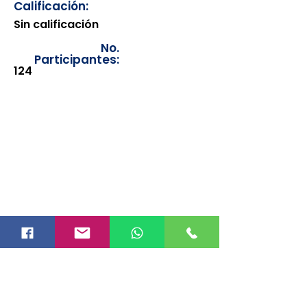
Calificación:
Sin calificación
No.
Participantes:
124
Los documentos estarán
disponibles para su consulta a
partir de cinco días después de su
emisión. Únicamente se podrán
visualizar las constancias
correspondientes del año en
curso. Si requiere consultar una
constancia de años anteriores, le
solicitamos amablemente que
realice la solicitud a través de
nuestro correo electrónico
info@hegacalidad.com
o