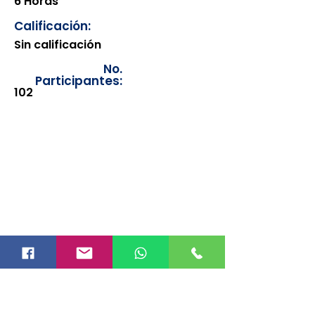
6 Horas
Calificación:
Sin calificación
No.
Participantes:
102
Los documentos estarán
disponibles para su consulta a
partir de cinco días después de su
emisión. Únicamente se podrán
visualizar las constancias
correspondientes del año en
curso. Si requiere consultar una
constancia de años anteriores, le
solicitamos amablemente que
realice la solicitud a través de
nuestro correo electrónico