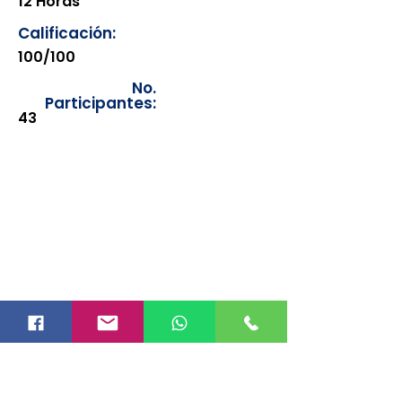
12 Horas
Calificación:
100/100
No.
Participantes:
43
Los documentos estarán
disponibles para su consulta a
partir de cinco días después de su
emisión. Únicamente se podrán
visualizar las constancias
correspondientes del año en
curso. Si requiere consultar una
constancia de años anteriores, le
solicitamos amablemente que
realice la solicitud a través de
nuestro correo electrónico