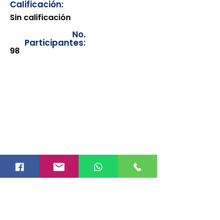
Calificación:
Sin calificación
No.
Participantes:
98
Los documentos estarán
disponibles para su consulta a
partir de cinco días después de su
emisión. Únicamente se podrán
visualizar las constancias
correspondientes del año en
curso. Si requiere consultar una
constancia de años anteriores, le
solicitamos amablemente que
realice la solicitud a través de
nuestro correo electrónico
info@hegacalidad.com
o