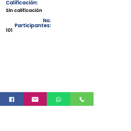
Calificación:
Sin calificación
No.
Participantes:
101
Los documentos estarán
disponibles para su consulta a
partir de cinco días después de su
emisión. Únicamente se podrán
visualizar las constancias
correspondientes del año en
curso. Si requiere consultar una
constancia de años anteriores, le
solicitamos amablemente que
realice la solicitud a través de
nuestro correo electrónico
info@hegacalidad.com
o