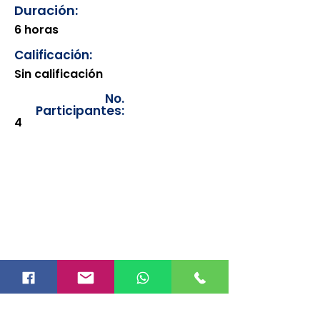
Duración:
6 horas
Calificación:
Sin calificación
No.
Participantes:
4
Los documentos estarán
disponibles para su consulta a
partir de cinco días después de su
emisión. Únicamente se podrán
visualizar las constancias
correspondientes del año en
curso. Si requiere consultar una
constancia de años anteriores, le
solicitamos amablemente que