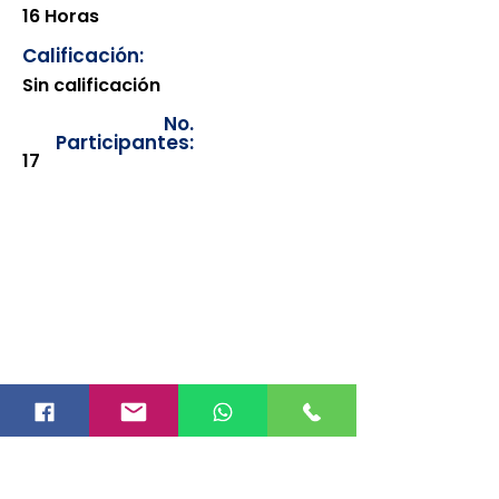
16 Horas
Calificación:
Sin calificación
No.
Participantes:
17
Los documentos estarán
disponibles para su consulta a
partir de cinco días después de su
emisión. Únicamente se podrán
visualizar las constancias
correspondientes del año en
curso. Si requiere consultar una
constancia de años anteriores, le
solicitamos amablemente que
realice la solicitud a través de