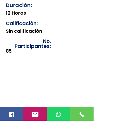
Duración:
12 Horas
Calificación:
Sin calificación
No.
Participantes:
85
Los documentos estarán
disponibles para su consulta a
partir de cinco días después de su
emisión. Únicamente se podrán
visualizar las constancias
correspondientes del año en
curso. Si requiere consultar una
constancia de años anteriores, le
solicitamos amablemente que