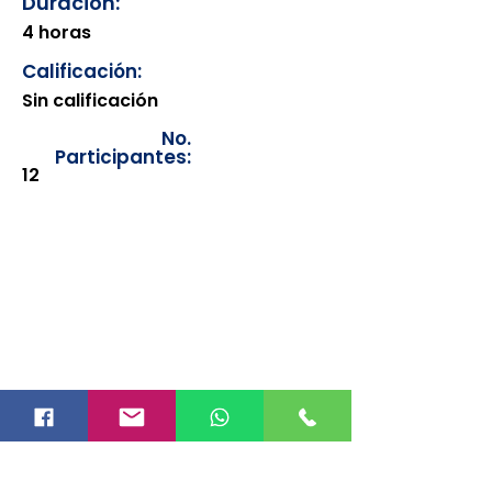
Duración:
4 horas
Calificación:
Sin calificación
No.
Participantes:
12
Los documentos estarán
disponibles para su consulta a
partir de cinco días después de su
emisión. Únicamente se podrán
visualizar las constancias
correspondientes del año en
curso. Si requiere consultar una
constancia de años anteriores, le
solicitamos amablemente que
realice la solicitud a través de