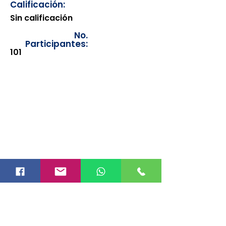
Calificación:
Sin calificación
No.
Participantes:
101
Los documentos estarán
disponibles para su consulta a
partir de cinco días después de su
emisión. Únicamente se podrán
visualizar las constancias
correspondientes del año en
curso. Si requiere consultar una
constancia de años anteriores, le
solicitamos amablemente que
realice la solicitud a través de
nuestro correo electrónico
info@hegacalidad.com
o