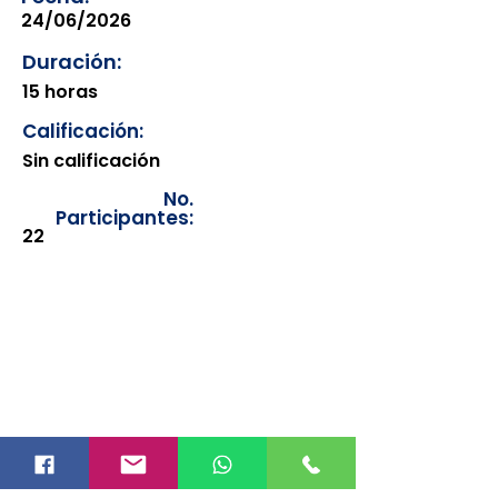
24/06/2026
Duración:
15 horas
Calificación:
Sin calificación
No.
Participantes:
22
Los documentos estarán
disponibles para su consulta a
partir de cinco días después de su
emisión. Únicamente se podrán
visualizar las constancias
correspondientes del año en
curso. Si requiere consultar una