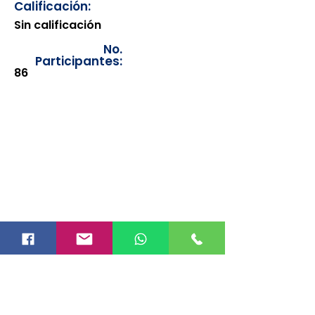
Calificación:
Sin calificación
No.
Participantes:
86
Los documentos estarán
disponibles para su consulta a
partir de cinco días después de su
emisión. Únicamente se podrán
visualizar las constancias
correspondientes del año en
curso. Si requiere consultar una
constancia de años anteriores, le
solicitamos amablemente que
realice la solicitud a través de
nuestro correo electrónico
info@hegacalidad.com
o