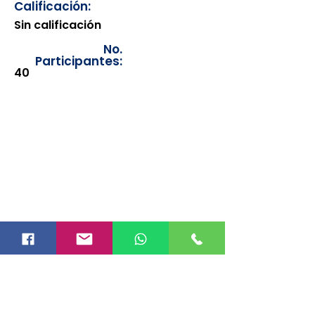
Calificación:
Sin calificación
No.
Participantes:
40
Los documentos estarán
disponibles para su consulta a
partir de cinco días después de su
emisión. Únicamente se podrán
visualizar las constancias
correspondientes del año en
curso. Si requiere consultar una
constancia de años anteriores, le
solicitamos amablemente que
realice la solicitud a través de
nuestro correo electrónico
info@hegacalidad.com
o