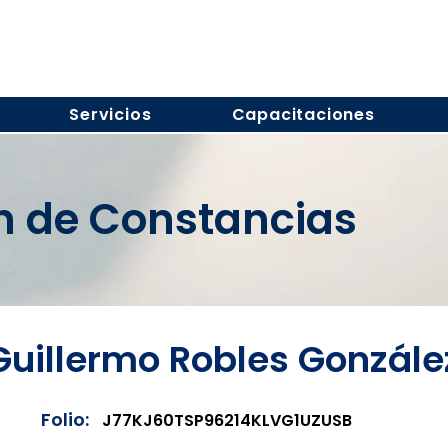
Servicios
Capacitaciones
ón de Constancias
Guillermo Robles Gonzále
Folio:
J77KJ60TSP96214KLVG1UZUSB