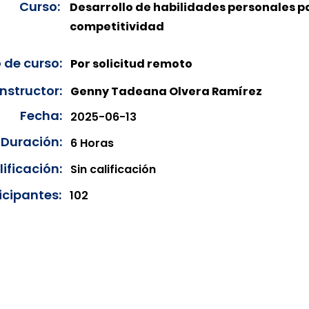
Curso:
Desarrollo de habilidades personales p
competitividad
 de curso:
Por solicitud remoto
Instructor:
Genny Tadeana Olvera Ramírez
Fecha:
2025-06-13
Duración:
6 Horas
ificación:
Sin calificación
icipantes:
102
onibles para su consulta a partir de cinco días después de 
ncias correspondientes del año en curso. Si requiere consul
amos amablemente que realice la solicitud a través de nuestr
resando su solicitud desde el apartado "Contacto > Comuníc