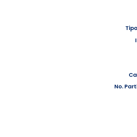
Tipo
Cal
No. Part
Los documentos estarán disp
podrán visualizar las consta
anteriores, le solicit
info@hegacalidad.com
o ing