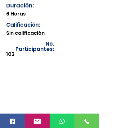
Duración:
6 Horas
Calificación:
Sin calificación
No.
Participantes:
102
Los documentos estarán
disponibles para su consulta a
partir de cinco días después de su
emisión. Únicamente se podrán
visualizar las constancias
correspondientes del año en
curso. Si requiere consultar una
constancia de años anteriores, le
solicitamos amablemente que