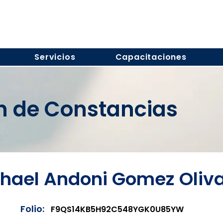
Servicios
Capacitaciones
ón de Constancias
hael Andoni Gomez Oliv
Folio:
F9QS14KB5H92C548YGK0U85YW