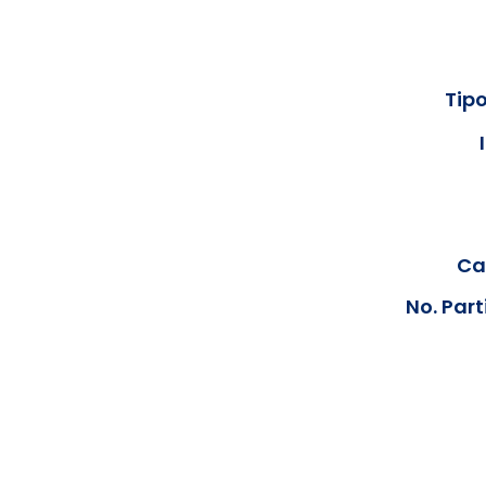
Tipo
Cal
No. Part
Los documentos estarán disp
podrán visualizar las consta
anteriores, le solicit
info@hegacalidad.com
o ing