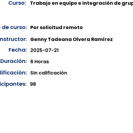
Curso:
Trabajo en equipo e integración de gru
 de curso:
Por solicitud remoto
Instructor:
Genny Tadeana Olvera Ramírez
Fecha:
2025-07-21
Duración:
6 Horas
ificación:
Sin calificación
icipantes:
98
onibles para su consulta a partir de cinco días después de 
ncias correspondientes del año en curso. Si requiere consul
amos amablemente que realice la solicitud a través de nuestr
resando su solicitud desde el apartado "Contacto > Comuníc