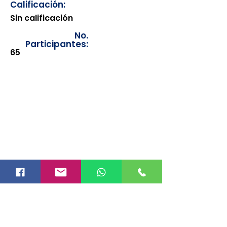
Calificación:
Sin calificación
No.
Participantes:
65
Los documentos estarán
disponibles para su consulta a
partir de cinco días después de su
emisión. Únicamente se podrán
visualizar las constancias
correspondientes del año en
curso. Si requiere consultar una
constancia de años anteriores, le
solicitamos amablemente que
realice la solicitud a través de
nuestro correo electrónico
info@hegacalidad.com
o