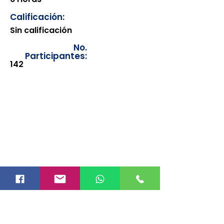
Calificación:
Sin calificación
No.
Participantes:
142
Los documentos estarán
disponibles para su consulta a
partir de cinco días después de su
emisión. Únicamente se podrán
visualizar las constancias
correspondientes del año en
curso. Si requiere consultar una
constancia de años anteriores, le
solicitamos amablemente que
realice la solicitud a través de
nuestro correo electrónico