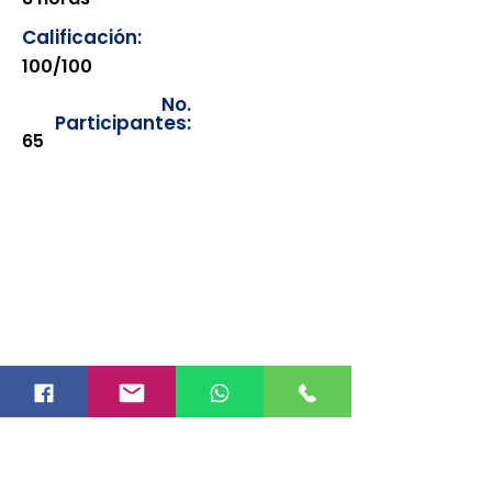
Calificación:
100/100
No.
Participantes:
65
Los documentos estarán
disponibles para su consulta a
partir de cinco días después de su
emisión. Únicamente se podrán
visualizar las constancias
correspondientes del año en
curso. Si requiere consultar una
constancia de años anteriores, le
solicitamos amablemente que
realice la solicitud a través de
nuestro correo electrónico