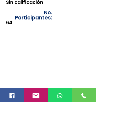
Sin calificación
No.
Participantes:
64
Los documentos estarán
disponibles para su consulta a
partir de cinco días después de su
emisión. Únicamente se podrán
visualizar las constancias
correspondientes del año en
curso. Si requiere consultar una
constancia de años anteriores, le
solicitamos amablemente que
realice la solicitud a través de
nuestro correo electrónico
info@hegacalidad.com
o
ingresando su solicitud desde el
apartado "Contacto >