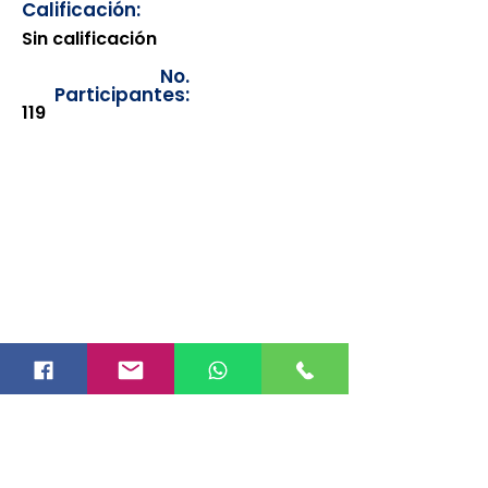
Calificación:
Sin calificación
No.
Participantes:
119
Los documentos estarán
disponibles para su consulta a
partir de cinco días después de su
emisión. Únicamente se podrán
visualizar las constancias
correspondientes del año en
curso. Si requiere consultar una
constancia de años anteriores, le
solicitamos amablemente que
realice la solicitud a través de
nuestro correo electrónico
info@hegacalidad.com
o