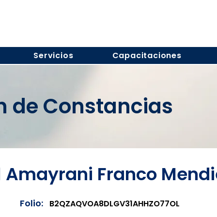
Servicios
Capacitaciones
ón de Constancias
el Amayrani Franco Mendi
Folio:
B2QZAQVOA8DLGV31AHHZO77OL