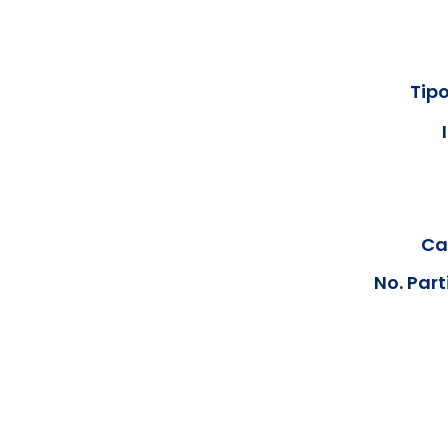
Tipo
Cal
No. Part
Los documentos estarán disp
podrán visualizar las consta
anteriores, le solicit
info@hegacalidad.com
o ing