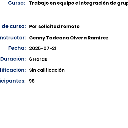
Curso:
Trabajo en equipo e integración de gru
 de curso:
Por solicitud remoto
Instructor:
Genny Tadeana Olvera Ramírez
Fecha:
2025-07-21
Duración:
6 Horas
ificación:
Sin calificación
icipantes:
98
onibles para su consulta a partir de cinco días después de 
ncias correspondientes del año en curso. Si requiere consul
amos amablemente que realice la solicitud a través de nuestr
resando su solicitud desde el apartado "Contacto > Comuníc