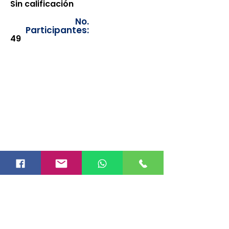
Sin calificación
No.
Participantes:
49
Los documentos estarán
disponibles para su consulta a
partir de cinco días después de su
emisión. Únicamente se podrán
visualizar las constancias
correspondientes del año en
curso. Si requiere consultar una
constancia de años anteriores, le
solicitamos amablemente que
realice la solicitud a través de
nuestro correo electrónico
info@hegacalidad.com
o
ingresando su solicitud desde el
apartado "Contacto >