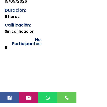
15/05/2026
Duración:
8 horas
Calificación:
Sin calificación
No.
Participantes:
9
Los documentos estarán
disponibles para su consulta a
partir de cinco días después de su
emisión. Únicamente se podrán
visualizar las constancias
correspondientes del año en
curso. Si requiere consultar una
constancia de años anteriores, le