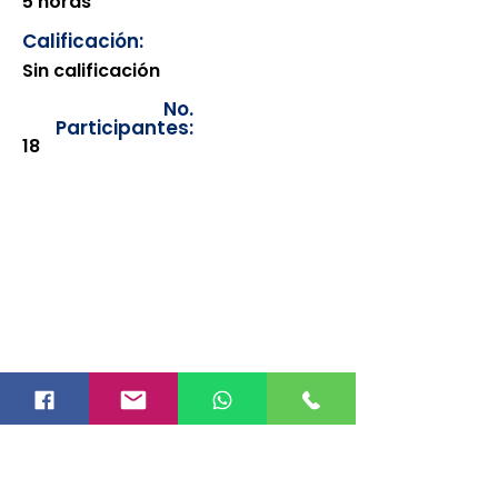
5 horas
Calificación:
Sin calificación
No.
Participantes:
18
Los documentos estarán
disponibles para su consulta a
partir de cinco días después de su
emisión. Únicamente se podrán
visualizar las constancias
correspondientes del año en
curso. Si requiere consultar una
constancia de años anteriores, le
solicitamos amablemente que
realice la solicitud a través de
nuestro correo electrónico