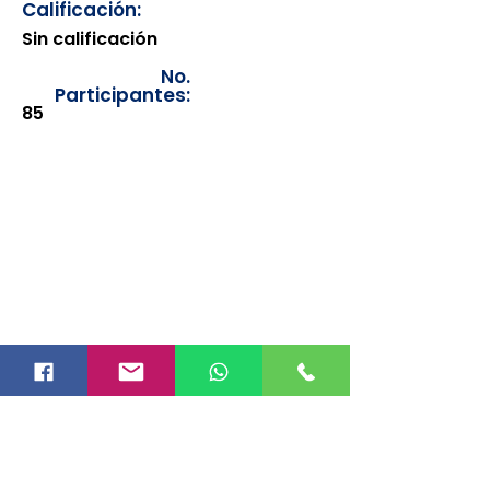
Calificación:
Sin calificación
No.
Participantes:
85
Los documentos estarán
disponibles para su consulta a
partir de cinco días después de su
emisión. Únicamente se podrán
visualizar las constancias
correspondientes del año en
curso. Si requiere consultar una
constancia de años anteriores, le
solicitamos amablemente que
realice la solicitud a través de
nuestro correo electrónico
info@hegacalidad.com
o