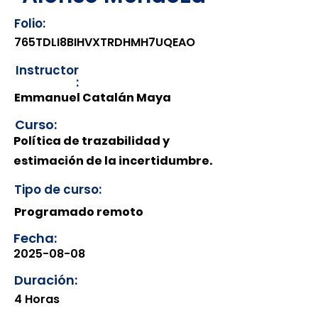
Folio:
765TDLI8BIHVXTRDHMH7UQEAO
Instructor
:
Emmanuel Catalán Maya
Curso:
Política de trazabilidad y
estimación de la incertidumbre.
Tipo de curso:
Programado remoto
Fecha:
2025-08-08
Duración:
4 Horas