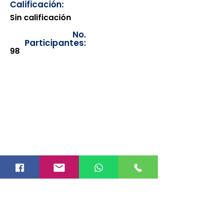
Calificación:
Sin calificación
No.
Participantes:
98
Los documentos estarán
disponibles para su consulta a
partir de cinco días después de su
emisión. Únicamente se podrán
visualizar las constancias
correspondientes del año en
curso. Si requiere consultar una
constancia de años anteriores, le
solicitamos amablemente que
realice la solicitud a través de
nuestro correo electrónico
info@hegacalidad.com
o