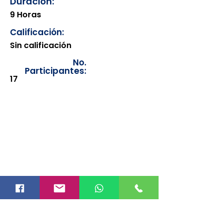
Duración:
9 Horas
Calificación:
Sin calificación
No.
Participantes:
17
Los documentos estarán
disponibles para su consulta a
partir de cinco días después de su
emisión. Únicamente se podrán
visualizar las constancias
correspondientes del año en
curso. Si requiere consultar una
constancia de años anteriores, le
solicitamos amablemente que
realice la solicitud a través de