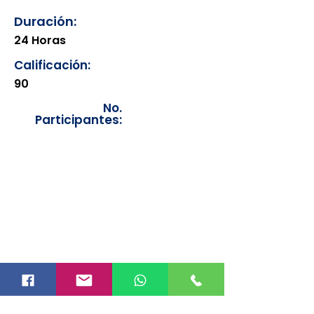
Duración:
24 Horas
Calificación:
90
No.
Participantes:
Los documentos estarán
disponibles para su consulta a
partir de cinco días después de su
emisión. Únicamente se podrán
visualizar las constancias
correspondientes del año en
curso. Si requiere consultar una
constancia de años anteriores, le