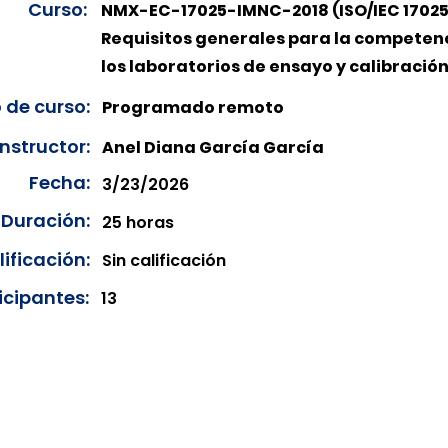
Curso:
NMX-EC-17025-IMNC-2018 (ISO/IEC 17025
Requisitos generales para la competen
los laboratorios de ensayo y calibración
 de curso:
Programado remoto
Instructor:
Anel Diana García García
Fecha:
3/23/2026
Duración:
25 horas
ificación:
Sin calificación
icipantes:
13
onibles para su consulta a partir de cinco días después de 
ncias correspondientes del año en curso. Si requiere consul
amos amablemente que realice la solicitud a través de nuestr
resando su solicitud desde el apartado "Contacto > Comuníc