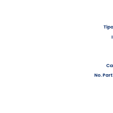
Tipo
Cal
No. Part
Los documentos estarán disp
podrán visualizar las consta
anteriores, le solicit
info@hegacalidad.com
o ing