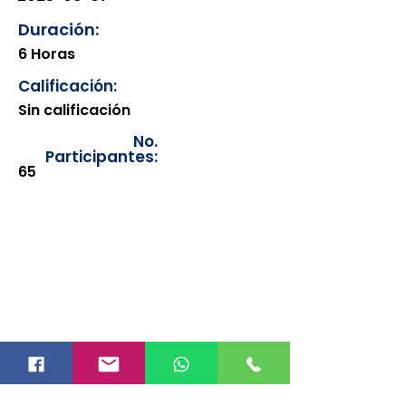
Duración:
6 Horas
Calificación:
Sin calificación
No.
Participantes:
65
Los documentos estarán
disponibles para su consulta a
partir de cinco días después de su
emisión. Únicamente se podrán
visualizar las constancias
correspondientes del año en
curso. Si requiere consultar una
constancia de años anteriores, le